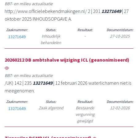
BBT- en milieu actualisatie
http://www.officielebekendmakingen.nl/ 2 | 201
13271649
| 27
oktober 2025 INHOUDSOPGAVE A.
Zaaknummer:
Status:
Resultaat:
Documentdatum:
Inhoudelijk
-
27-10-2025
13271649
behandelen
20260212 DB ambtshalve wijziging ICL (geanonimiseerd)
BBT- en milieu actualisatie
/UK) 142 | 235
13271649
| 12 februari 2026 waterlichamen niet is
meegenomen.
Zaaknummer:
Status:
Resultaat:
Documentdatum:
Zaak afgerond
Bestaande
12-02-2026
13271649
vergunning
gewijzigd