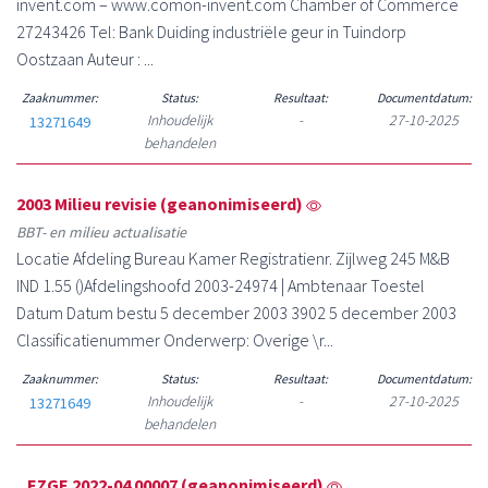
invent.com – www.comon-invent.com Chamber of Commerce
27243426 Tel: Bank Duiding industriële geur in Tuindorp
Oostzaan Auteur : ...
Zaaknummer:
Status:
Resultaat:
Documentdatum:
Inhoudelijk
-
27-10-2025
13271649
behandelen
2003 Milieu revisie (geanonimiseerd)
BBT- en milieu actualisatie
Locatie Afdeling Bureau Kamer Registratienr. Zijlweg 245 M&B
IND 1.55 ()Afdelingshoofd 2003-24974 | Ambtenaar Toestel
Datum Datum bestu 5 december 2003 3902 5 december 2003
Classificatienummer Onderwerp: Overige \r...
Zaaknummer:
Status:
Resultaat:
Documentdatum:
Inhoudelijk
-
27-10-2025
13271649
behandelen
_EZGE 2022-04 00007 (geanonimiseerd)