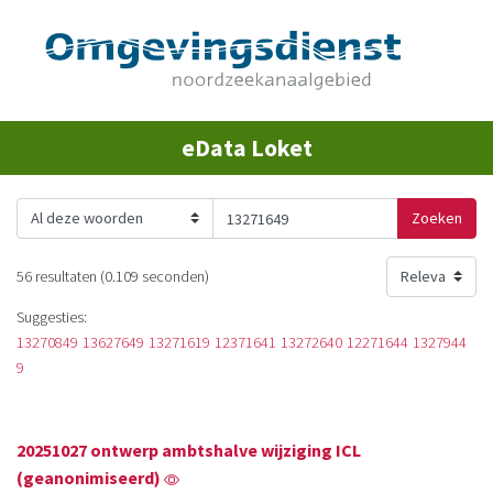
eData Loket
Zoeken
56 resultaten (0.109 seconden)
Suggesties:
13270849
13627649
13271619
12371641
13272640
12271644
1327944
9
20251027 ontwerp ambtshalve wijziging ICL
(geanonimiseerd)