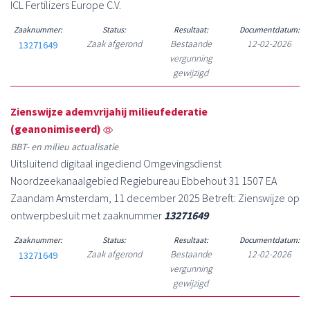
ICL Fertilizers Europe C.V.
Zaaknummer:
Status:
Resultaat:
Documentdatum:
Zaak afgerond
Bestaande
12-02-2026
13271649
vergunning
gewijzigd
Zienswijze ademvrijahij milieufederatie
(geanonimiseerd)
BBT- en milieu actualisatie
Uitsluitend digitaal ingediend Omgevingsdienst
Noordzeekanaalgebied Regiebureau Ebbehout 31 1507 EA
Zaandam Amsterdam, 11 december 2025 Betreft: Zienswijze op
ontwerpbesluit met zaaknummer
13271649
Zaaknummer:
Status:
Resultaat:
Documentdatum:
Zaak afgerond
Bestaande
12-02-2026
13271649
vergunning
gewijzigd