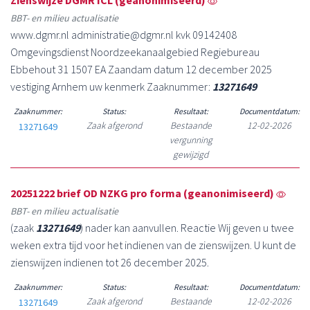
Zienswijze DGMR ICL (geanonimiseerd)
BBT- en milieu actualisatie
www.dgmr.nl administratie@dgmr.nl kvk 09142408
Omgevingsdienst Noordzeekanaalgebied Regiebureau
Ebbehout 31 1507 EA Zaandam datum 12 december 2025
vestiging Arnhem uw kenmerk Zaaknummer:
13271649
Zaaknummer:
Status:
Resultaat:
Documentdatum:
Zaak afgerond
Bestaande
12-02-2026
13271649
vergunning
gewijzigd
20251222 brief OD NZKG pro forma (geanonimiseerd)
BBT- en milieu actualisatie
(zaak
13271649
) nader kan aanvullen. Reactie Wij geven u twee
weken extra tijd voor het indienen van de zienswijzen. U kunt de
zienswijzen indienen tot 26 december 2025.
Zaaknummer:
Status:
Resultaat:
Documentdatum:
Zaak afgerond
Bestaande
12-02-2026
13271649