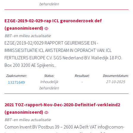
behandelen
EZGE-2019-02-029-rap ICL geuronderzoek def
(geanonimiseerd)
BBT- en milieu actualisatie
EZGE/2019-02/0029 RAPPORT GEUREMISSIE EN -
IMMISSIESITUATIE ICL AMSTERDAM IN OPDRACHT VAN: ICL
FERTILIZERS EUROPE C.V. SGS Nederland B.V. Malledijk 18 P.O.
Box 200 3200 AE Spijkenis...
Zaaknummer:
Status:
Resultaat:
Documentdatum:
Inhoudelijk
-
27-10-2025
13271649
behandelen
2021 TOZ-rapport-Nov-Dec-2020-Definitief-verkleind2
(geanonimiseerd)
BBT- en milieu actualisatie
Comon Invent BV Postbus 39 – 2600 AA Delft VAT info@comon-