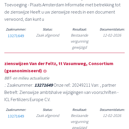
Toevoeging - Plaats Amsterdam Informatie met betrekking tot
de zienswijze Heeft u uw zienswijze reeds in een document
verwoord, dan kunt u
Zaaknummer:
Status:
Resultaat:
Documentdatum:
Zaak afgerond
Bestaande
12-02-2026
13271649
vergunning
gewijzigd
zienswijzen Van der Feltz, tt Vasumweg, Consortium
(geanonimiseerd)
BBT- en milieu actualisatie
.: Zaaknummer:
13271649
Onze ref.: 20249211 Van: , partner
Betreft: Zienswijze ambtshalve wijzigingen van voorschriften -
ICL Fertilizers Europe C.V.
Zaaknummer:
Status:
Resultaat:
Documentdatum:
Zaak afgerond
Bestaande
12-02-2026
13271649
vergunning
gewijzigd