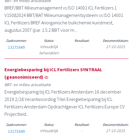
BBT- en milieu actualisatie
BREF/BBT Milieumanagement vs ISO 14001 ICL Fertilizers 1
V15082024 BBT/BAT Milieumanagementsysteem vs ISO 14001
ICL Fertilizers BREF Anorganische bulkchemie kunstmest,
augustus 2007 (par. 1.5.2 BBT voor m...
Zaaknummer:
Status:
Resultaat:
Documentdatum:
Inhoudelijk
-
27-10-2025
13271649
behandelen
Energiebesparing bij ICL Fertilizers SYNTRAAL
(geanonimiseerd)
BBT- en milieu actualisatie
Energiebesparing bij ICL Fertilizers Amsterdam 16 december
2019 2/28 Verantwoording Titel Energiebesparing bij ICL
Fertilizers Amsterdam Opdrachtgever ICL Fertilizers Europe CV
Projectleid...
Zaaknummer:
Status:
Resultaat:
Documentdatum:
Inhoudelijk
-
27-10-2025
13271649