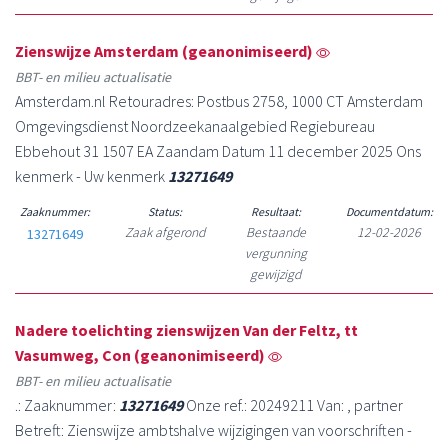
Zienswijze Amsterdam (geanonimiseerd)
BBT- en milieu actualisatie
Amsterdam.nl Retouradres: Postbus 2758, 1000 CT Amsterdam
Omgevingsdienst Noordzeekanaalgebied Regiebureau
Ebbehout 31 1507 EA Zaandam Datum 11 december 2025 Ons
kenmerk - Uw kenmerk
13271649
Zaaknummer:
Status:
Resultaat:
Documentdatum:
Zaak afgerond
Bestaande
12-02-2026
13271649
vergunning
gewijzigd
Nadere toelichting zienswijzen Van der Feltz, tt
Vasumweg, Con (geanonimiseerd)
BBT- en milieu actualisatie
.: Zaaknummer:
13271649
Onze ref.: 20249211 Van: , partner
Betreft: Zienswijze ambtshalve wijzigingen van voorschriften -