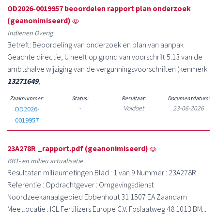
OD2026-0019957 beoordelen rapport plan onderzoek
(geanonimiseerd)
Indienen Overig
Betreft: Beoordeling van onderzoek en plan van aanpak
Geachte directie, U heeft op grond van voorschrift 5.13 van de
ambtshalve wijziging van de vergunningsvoorschriften (kenmerk
13271649
,
Zaaknummer:
Status:
Resultaat:
Documentdatum:
-
Voldoet
23-06-2026
OD2026-
0019957
23A278R _rapport.pdf (geanonimiseerd)
BBT- en milieu actualisatie
Resultaten milieumetingen Blad : 1 van 9 Nummer : 23A278R
Referentie : Opdrachtgever : Omgevingsdienst
Noordzeekanaalgebied Ebbenhout 31 1507 EA Zaandam
Meetlocatie : ICL Fertilizers Europe C.V. Fosfaatweg 48 1013 BM...