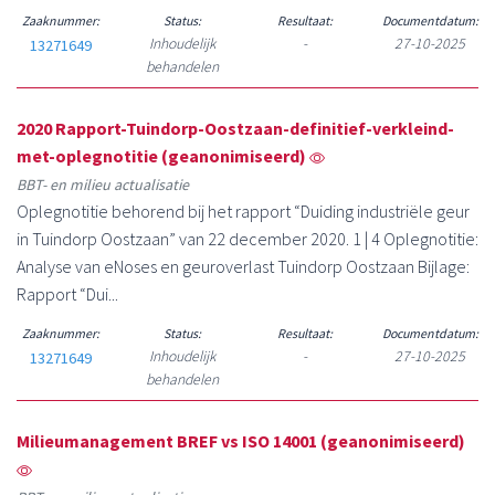
Zaaknummer:
Status:
Resultaat:
Documentdatum:
Inhoudelijk
-
27-10-2025
13271649
behandelen
2020 Rapport-Tuindorp-Oostzaan-definitief-verkleind-
met-oplegnotitie (geanonimiseerd)
BBT- en milieu actualisatie
Oplegnotitie behorend bij het rapport “Duiding industriële geur
in Tuindorp Oostzaan” van 22 december 2020. 1 | 4 Oplegnotitie:
Analyse van eNoses en geuroverlast Tuindorp Oostzaan Bijlage:
Rapport “Dui...
Zaaknummer:
Status:
Resultaat:
Documentdatum:
Inhoudelijk
-
27-10-2025
13271649
behandelen
Milieumanagement BREF vs ISO 14001 (geanonimiseerd)